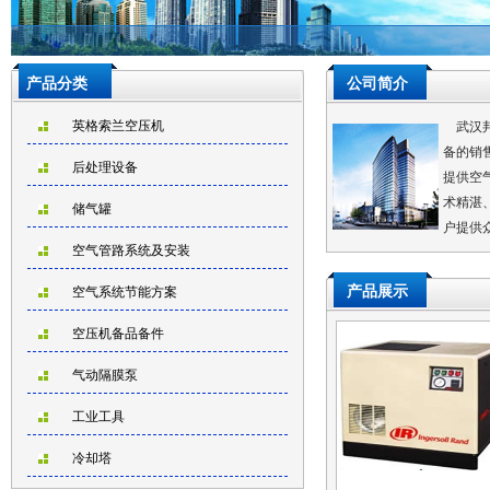
产品分类
公司简介
英格索兰空压机
武汉邦
备的销
后处理设备
提供空
术精湛
储气罐
户提供
空气管路系统及安装
产品展示
空气系统节能方案
空压机备品备件
气动隔膜泵
工业工具
冷却塔