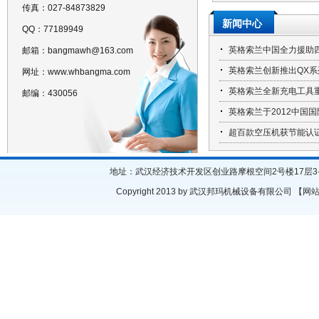
传真：027-84873829
新闻中心
QQ：77189949
英格索兰中国全力援助
邮箱：bangmawh@163.com
英格索兰创新推出QX
网址：www.whbangma.com
英格索兰全新充电工具
邮编：430056
五金…
英格索兰于2012中国
AROTM蠕动…
超百款空压机获节能认
批节…
地址：武汉经济技术开发区创业路摩根空间2号楼17层3-4号房 座机
Copyright 2013 by 武汉邦玛机械设备有限公司 【
网